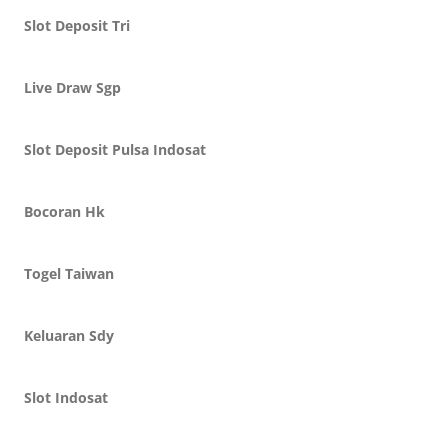
Slot Deposit Tri
Live Draw Sgp
Slot Deposit Pulsa Indosat
Bocoran Hk
Togel Taiwan
Keluaran Sdy
Slot Indosat