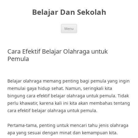
Skip
to
Belajar Dan Sekolah
content
Menu
Cara Efektif Belajar Olahraga untuk
Pemula
Belajar olahraga memang penting bagi pemula yang ingin
memulai gaya hidup sehat. Namun, seringkali kita
bingung cara efektif belajar olahraga untuk pemula. Tidak
perlu khawatir, karena kali ini kita akan membahas tentang
cara efektif belajar olahraga untuk pemula.
Pertama-tama, penting untuk mencari tahu jenis olahraga
apa yang sesuai dengan minat dan kemampuan kita.