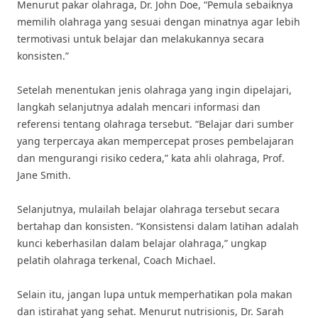
Menurut pakar olahraga, Dr. John Doe, “Pemula sebaiknya
memilih olahraga yang sesuai dengan minatnya agar lebih
termotivasi untuk belajar dan melakukannya secara
konsisten.”
Setelah menentukan jenis olahraga yang ingin dipelajari,
langkah selanjutnya adalah mencari informasi dan
referensi tentang olahraga tersebut. “Belajar dari sumber
yang terpercaya akan mempercepat proses pembelajaran
dan mengurangi risiko cedera,” kata ahli olahraga, Prof.
Jane Smith.
Selanjutnya, mulailah belajar olahraga tersebut secara
bertahap dan konsisten. “Konsistensi dalam latihan adalah
kunci keberhasilan dalam belajar olahraga,” ungkap
pelatih olahraga terkenal, Coach Michael.
Selain itu, jangan lupa untuk memperhatikan pola makan
dan istirahat yang sehat. Menurut nutrisionis, Dr. Sarah