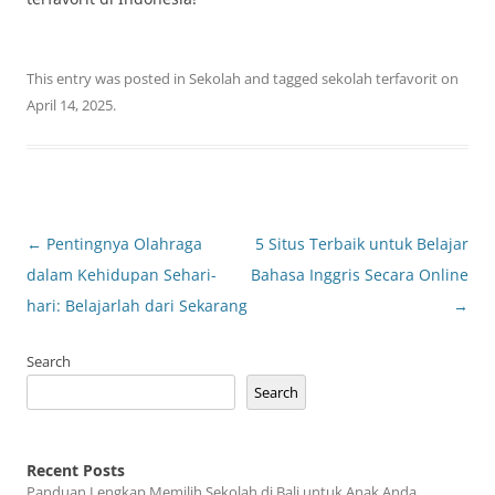
This entry was posted in
Sekolah
and tagged
sekolah terfavorit
on
April 14, 2025
.
Post
←
Pentingnya Olahraga
5 Situs Terbaik untuk Belajar
navigation
dalam Kehidupan Sehari-
Bahasa Inggris Secara Online
hari: Belajarlah dari Sekarang
→
Search
Search
Recent Posts
Panduan Lengkap Memilih Sekolah di Bali untuk Anak Anda