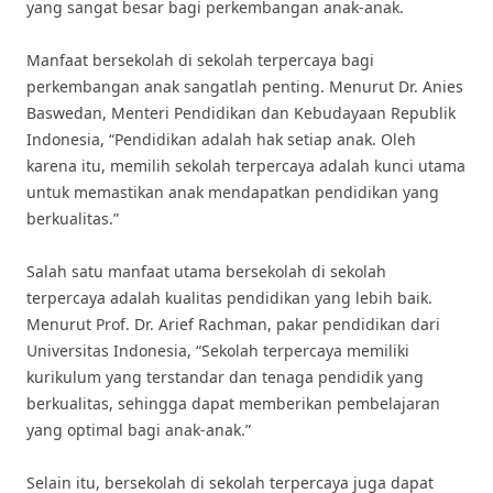
yang sangat besar bagi perkembangan anak-anak.
Manfaat bersekolah di sekolah terpercaya bagi
perkembangan anak sangatlah penting. Menurut Dr. Anies
Baswedan, Menteri Pendidikan dan Kebudayaan Republik
Indonesia, “Pendidikan adalah hak setiap anak. Oleh
karena itu, memilih sekolah terpercaya adalah kunci utama
untuk memastikan anak mendapatkan pendidikan yang
berkualitas.”
Salah satu manfaat utama bersekolah di sekolah
terpercaya adalah kualitas pendidikan yang lebih baik.
Menurut Prof. Dr. Arief Rachman, pakar pendidikan dari
Universitas Indonesia, “Sekolah terpercaya memiliki
kurikulum yang terstandar dan tenaga pendidik yang
berkualitas, sehingga dapat memberikan pembelajaran
yang optimal bagi anak-anak.”
Selain itu, bersekolah di sekolah terpercaya juga dapat