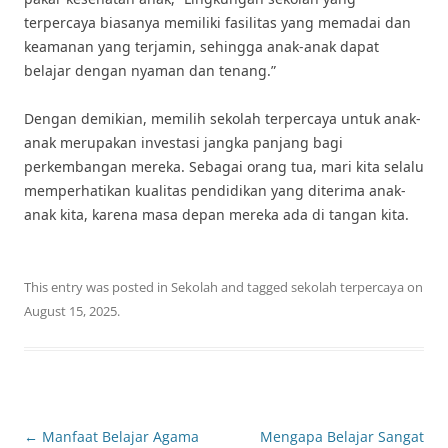
terpercaya biasanya memiliki fasilitas yang memadai dan
keamanan yang terjamin, sehingga anak-anak dapat
belajar dengan nyaman dan tenang.”
Dengan demikian, memilih sekolah terpercaya untuk anak-
anak merupakan investasi jangka panjang bagi
perkembangan mereka. Sebagai orang tua, mari kita selalu
memperhatikan kualitas pendidikan yang diterima anak-
anak kita, karena masa depan mereka ada di tangan kita.
This entry was posted in
Sekolah
and tagged
sekolah terpercaya
on
August 15, 2025
.
Post
←
Manfaat Belajar Agama
Mengapa Belajar Sangat