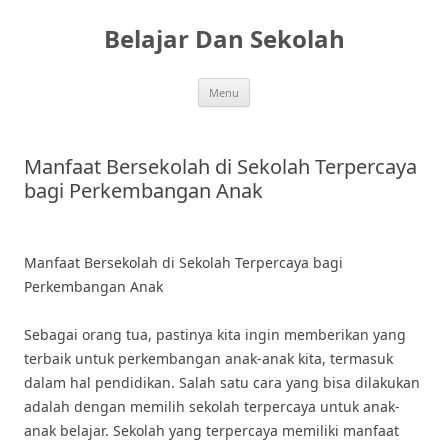
Skip
to
Belajar Dan Sekolah
content
Menu
Manfaat Bersekolah di Sekolah Terpercaya
bagi Perkembangan Anak
Manfaat Bersekolah di Sekolah Terpercaya bagi
Perkembangan Anak
Sebagai orang tua, pastinya kita ingin memberikan yang
terbaik untuk perkembangan anak-anak kita, termasuk
dalam hal pendidikan. Salah satu cara yang bisa dilakukan
adalah dengan memilih sekolah terpercaya untuk anak-
anak belajar. Sekolah yang terpercaya memiliki manfaat