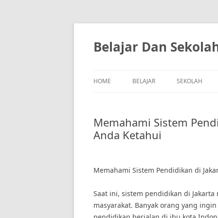
Skip
to
content
Belajar Dan Sekola
HOME
BELAJAR
SEKOLAH
Memahami Sistem Pendidi
Anda Ketahui
Memahami Sistem Pendidikan di Jakar
Saat ini, sistem pendidikan di Jakar
masyarakat. Banyak orang yang ingi
pendidikan berjalan di ibu kota Indo