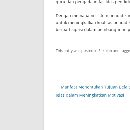
guru dan pengadaan fasilitas pendid
Dengan memahami sistem pendidikan 
untuk meningkatkan kualitas pendidik
berpartisipasi dalam pembangunan pe
This entry was posted in
Sekolah
and tagg
Post
←
Manfaat Menentukan Tujuan Belaja
navigation
Jelas dalam Meningkatkan Motivasi