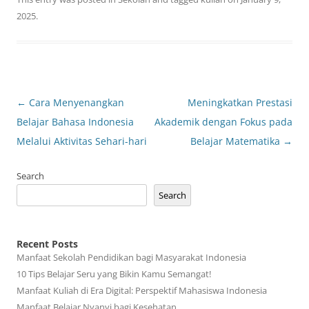
2025
.
Post
←
Cara Menyenangkan
Meningkatkan Prestasi
navigation
Belajar Bahasa Indonesia
Akademik dengan Fokus pada
Melalui Aktivitas Sehari-hari
Belajar Matematika
→
Search
Search
Recent Posts
Manfaat Sekolah Pendidikan bagi Masyarakat Indonesia
10 Tips Belajar Seru yang Bikin Kamu Semangat!
Manfaat Kuliah di Era Digital: Perspektif Mahasiswa Indonesia
Manfaat Belajar Nyanyi bagi Kesehatan