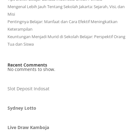
Mengenal Lebih Jauh Tentang Sekolah Jakarta: Sejarah, Visi, dan
Misi
Pentingnya Belajar: Manfaat dan Cara Efektif Meningkatkan
Keterampilan
Keuntungan Menjadi Murid di Sekolah Belajar: Perspektif Orang
Tua dan Siswa
Recent Comments
No comments to show.
Slot Deposit Indosat
Sydney Lotto
Live Draw Kamboja