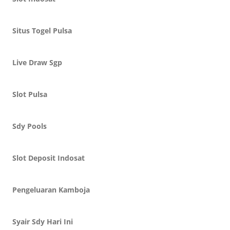
Situs Togel Pulsa
Live Draw Sgp
Slot Pulsa
Sdy Pools
Slot Deposit Indosat
Pengeluaran Kamboja
Syair Sdy Hari Ini