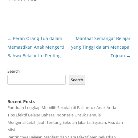
Post
←
Peran Orang Tua dalam
Manfaat Semangat Belajar
navigation
Memastikan Anak Mengerti
yang Tinggi dalam Mencapai
Bahwa Belajar Itu Penting
Tujuan
→
Search
Search
Recent Posts
Panduan Lengkap Memilih Sekolah di Bali untuk Anak Anda
Tips Efektif Belajar Bahasa Indonesia Untuk Pemula
Mengenal Lebih Jauh Tentang Sekolah Jakarta: Sejarah, Visi, dan
Misi
Pentingnya Belajar: Manfaat dan Cara Efektif Meningkatkan