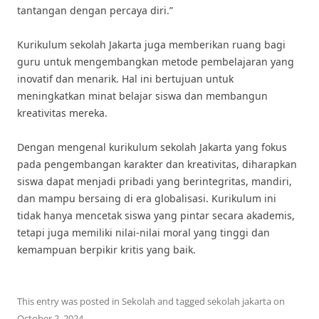
tantangan dengan percaya diri.”
Kurikulum sekolah Jakarta juga memberikan ruang bagi
guru untuk mengembangkan metode pembelajaran yang
inovatif dan menarik. Hal ini bertujuan untuk
meningkatkan minat belajar siswa dan membangun
kreativitas mereka.
Dengan mengenal kurikulum sekolah Jakarta yang fokus
pada pengembangan karakter dan kreativitas, diharapkan
siswa dapat menjadi pribadi yang berintegritas, mandiri,
dan mampu bersaing di era globalisasi. Kurikulum ini
tidak hanya mencetak siswa yang pintar secara akademis,
tetapi juga memiliki nilai-nilai moral yang tinggi dan
kemampuan berpikir kritis yang baik.
This entry was posted in
Sekolah
and tagged
sekolah jakarta
on
October 2, 2024
.