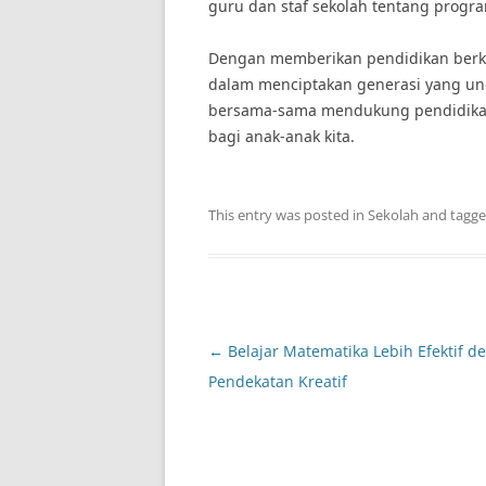
guru dan staf sekolah tentang progr
Dengan memberikan pendidikan berkual
dalam menciptakan generasi yang ung
bersama-sama mendukung pendidikan 
bagi anak-anak kita.
This entry was posted in
Sekolah
and tagg
Post
←
Belajar Matematika Lebih Efektif d
navigation
Pendekatan Kreatif