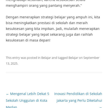
menghampiri orang yang pantang menyerah.”
Dengan menerapkan strategi belajar yang ampuh ini, kita
bisa meningkatkan prestasi di sekolah dan meraih
kesuksesan yang kita impikan. Jadi, mulailah menerapkan
strategi belajar yang tepat sekarang juga dan raihlah
kesuksesan di masa depan!
This entry was posted in
Belajar
and tagged
Belajar
on
September
13, 2025
.
Post
←
Mengenal Lebih Dekat 5
Inovasi Pendidikan di Sekolah
navigation
Sekolah Unggulan di Kota
Jakarta yang Perlu Diketahui
Medan
→