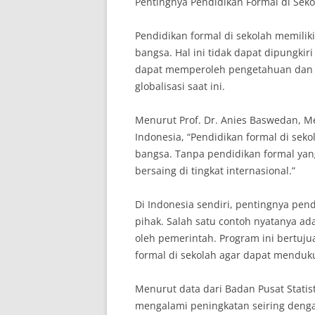
Pentingnya Pendidikan Formal di Sek
Pendidikan formal di sekolah memili
bangsa. Hal ini tidak dapat dipungkir
dapat memperoleh pengetahuan dan k
globalisasi saat ini.
Menurut Prof. Dr. Anies Baswedan, M
Indonesia, “Pendidikan formal di se
bangsa. Tanpa pendidikan formal yang
bersaing di tingkat internasional.”
Di Indonesia sendiri, pentingnya pend
pihak. Salah satu contoh nyatanya ad
oleh pemerintah. Program ini bertuj
formal di sekolah agar dapat mendu
Menurut data dari Badan Pusat Statisti
mengalami peningkatan seiring denga