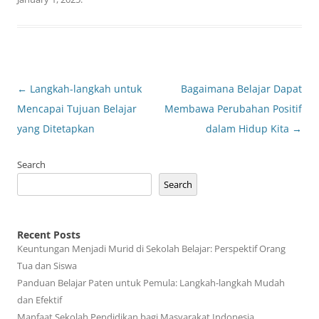
Post
←
Langkah-langkah untuk
Bagaimana Belajar Dapat
navigation
Mencapai Tujuan Belajar
Membawa Perubahan Positif
yang Ditetapkan
dalam Hidup Kita
→
Search
Search
Recent Posts
Keuntungan Menjadi Murid di Sekolah Belajar: Perspektif Orang
Tua dan Siswa
Panduan Belajar Paten untuk Pemula: Langkah-langkah Mudah
dan Efektif
Manfaat Sekolah Pendidikan bagi Masyarakat Indonesia