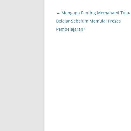
Post
←
Mengapa Penting Memahami Tuju
navigation
Belajar Sebelum Memulai Proses
Pembelajaran?