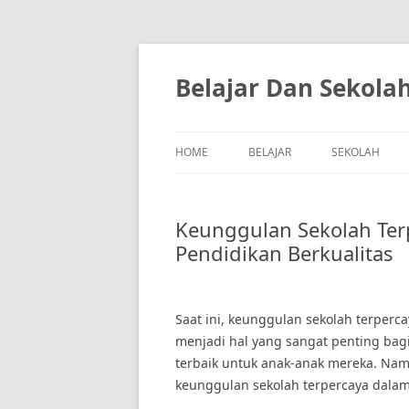
Skip
to
content
Belajar Dan Sekola
HOME
BELAJAR
SEKOLAH
Keunggulan Sekolah Te
Pendidikan Berkualitas
Saat ini, keunggulan sekolah terper
menjadi hal yang sangat penting bag
terbaik untuk anak-anak mereka. Na
keunggulan sekolah terpercaya dalam